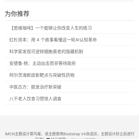
为你推荐
【思维咖啡】一个能够让你改变人生的练习
红杉资本：用 4 个故事看懂这一轮AI认知革命
科学家发现可逆转细胞衰老的隐藏机制
安德鲁·杨：主动出击而非等待政府
阿尔茨海默症新靶点与突破性药物
中医古方：脱发治疗新突破
八千老人饮食习惯惊人调查
IMCN主题设计菜鸟度，该主题使用Bootstrap V4自适应，主题设计好之后进行