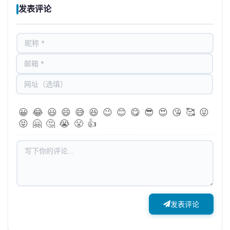
发表评论
😀
😂
😃
😄
😅
😆
😉
😊
😋
😎
😍
😘
🥰
😜
😝
🤗
🤔
😭
😤
👍
发表评论