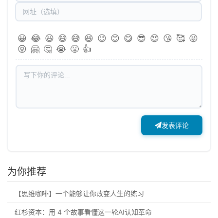
😀
😂
😃
😄
😅
😆
😉
😊
😋
😎
😍
😘
🥰
😜
😝
🤗
🤔
😭
😤
👍
发表评论
为你推荐
【思维咖啡】一个能够让你改变人生的练习
红杉资本：用 4 个故事看懂这一轮AI认知革命